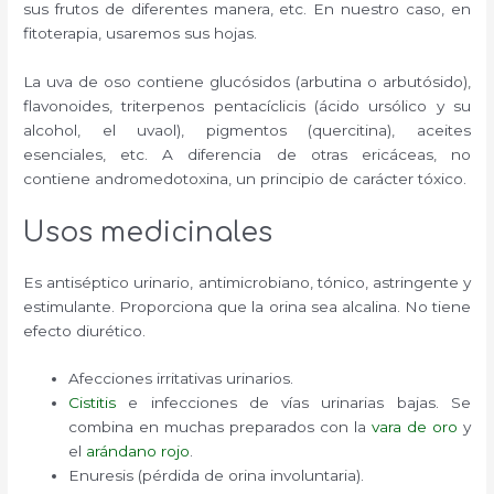
sus frutos de diferentes manera, etc. En nuestro caso, en
fitoterapia, usaremos sus hojas.
La uva de oso contiene glucósidos (arbutina o arbutósido),
flavonoides, triterpenos pentacíclicis (ácido ursólico y su
alcohol, el uvaol), pigmentos (quercitina), aceites
esenciales, etc. A diferencia de otras ericáceas, no
contiene andromedotoxina, un principio de carácter tóxico.
Usos medicinales
Es antiséptico urinario, antimicrobiano, tónico, astringente y
estimulante. Proporciona que la orina sea alcalina. No tiene
efecto diurético.
Afecciones irritativas urinarios.
Cistitis
e infecciones de vías urinarias bajas. Se
combina en muchas preparados con la
vara de oro
y
el
arándano rojo
.
Enuresis (pérdida de orina involuntaria).