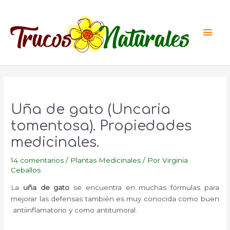
Ir
al
Men
contenido
princ
Uña de gato (Uncaria
tomentosa). Propiedades
medicinales.
14 comentarios
/
Plantas Medicinales
/ Por
Virginia
Ceballos
La
uña de gato
se encuentra en muchas fórmulas para
mejorar las defensas también es muy conocida como buen
antiinflamatorio y como antitumoral.