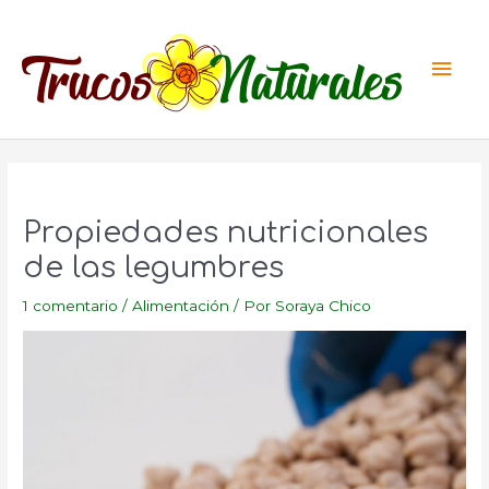
Ir
al
Men
contenido
princ
Propiedades nutricionales
de las legumbres
1 comentario
/
Alimentación
/ Por
Soraya Chico