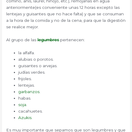
comino, anís, laurel, hinojo, etc.), remojarlas en agua
anteriormente(es conveniente unas 12 horas excepto las
lentejas y guisantes que no hace falta) y que se consuman
a la hora de la comida y no de la cena, para que la digestión
se realice mejor.
Al grupo de las
legumbres
pertenecen:
la alfalfa.
alubias o porotos.
guisantes o arvejas.
judías verdes.
frijoles.
lentejas.
garbanzos
.
habas.
soja
.
cacahuetes.
Azukis
.
Es muy importante que sepamos que son legumbres y que