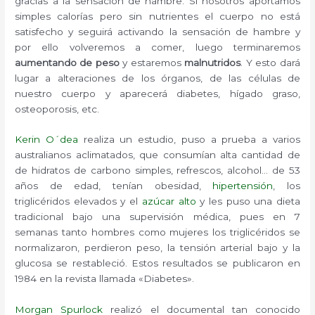
gracias a la sensación de hambre. Si nosotros aportamos
simples calorías pero sin nutrientes el cuerpo no está
satisfecho y seguirá activando la sensación de hambre y
por ello volveremos a comer, luego terminaremos
aumentando de peso
y estaremos
malnutridos
. Y esto dará
lugar a alteraciones de los órganos, de las células de
nuestro cuerpo y aparecerá diabetes, hígado graso,
osteoporosis, etc.
Kerin O´dea
realiza un estudio, puso a prueba a varios
australianos aclimatados, que consumían alta cantidad de
de hidratos de carbono simples, refrescos, alcohol… de 53
años de edad, tenían obesidad,
hipertensión
, los
triglicéridos elevados y el
azúcar alto
y les puso una dieta
tradicional bajo una supervisión médica, pues en 7
semanas tanto hombres como mujeres los triglicéridos se
normalizaron, perdieron peso, la tensión arterial bajo y la
glucosa se restableció. Estos resultados se publicaron en
1984 en la revista llamada «Diabetes».
Morgan Spurlock
realizó el documental tan conocido