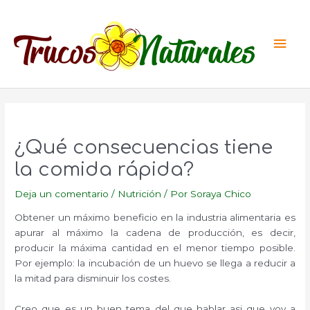
Ir
al
Men
contenido
princ
¿Qué consecuencias tiene
la comida rápida?
Deja un comentario
/
Nutrición
/ Por
Soraya Chico
Obtener un máximo beneficio en la industria alimentaria es
apurar al máximo la cadena de producción, es decir,
producir la máxima cantidad en el menor tiempo posible.
Por ejemplo: la incubación de un huevo se llega a reducir a
la mitad para disminuir los costes.
Creo que es un buen tema del que hablar asi que voy a