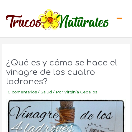
Ir
al
Men
contenido
princ
¿Qué es y cómo se hace el
vinagre de los cuatro
ladrones?
10 comentarios
/
Salud
/ Por
Virginia Ceballos