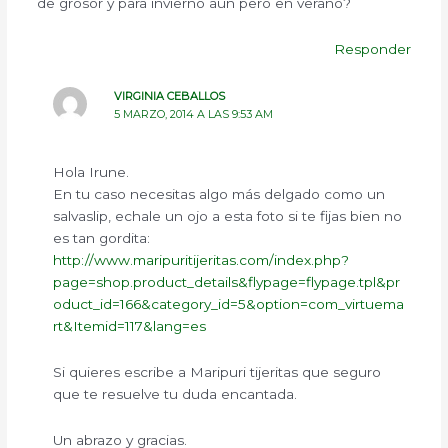
de grosor y para invierno aún pero en verano?
Responder
VIRGINIA CEBALLOS
5 MARZO, 2014 A LAS 9:53 AM
Hola Irune.
En tu caso necesitas algo más delgado como un
salvaslip, echale un ojo a esta foto si te fijas bien no
es tan gordita:
http://www.maripuritijeritas.com/index.php?
page=shop.product_details&flypage=flypage.tpl&pr
oduct_id=166&category_id=5&option=com_virtuema
rt&Itemid=117&lang=es
Si quieres escribe a Maripuri tijeritas que seguro
que te resuelve tu duda encantada.
Un abrazo y gracias.