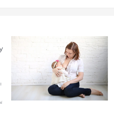
a
y
l
mí