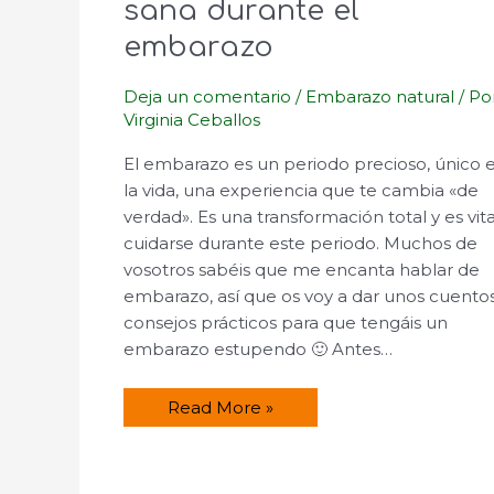
sana durante el
embarazo
Deja un comentario
/
Embarazo natural
/ Po
Virginia Ceballos
El embarazo es un periodo precioso, único 
la vida, una experiencia que te cambia «de
verdad». Es una transformación total y es vita
cuidarse durante este periodo. Muchos de
vosotros sabéis que me encanta hablar de
embarazo, así que os voy a dar unos cuento
consejos prácticos para que tengáis un
embarazo estupendo 🙂 Antes…
Consejos
Read More »
para
una
vida
sana
durante