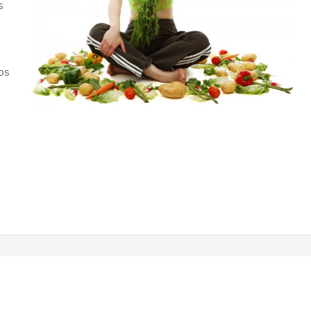
s
n
os
e