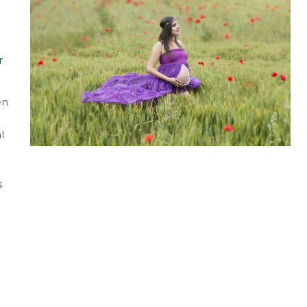
r
en
l
s