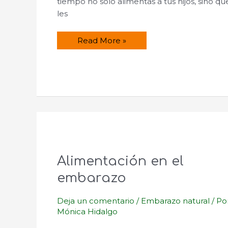
tiempo no solo alimentas a tus hijos, sino qu
les
Remedios
Read More »
naturales
para
la
obstrucción
mamaria
y
la
mastitis
Alimentación en el
embarazo
Deja un comentario
/
Embarazo natural
/ Po
Mónica Hidalgo