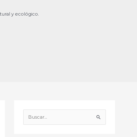
ural y ecológico.
B
u
s