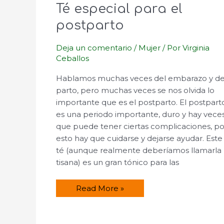
Té especial para el
postparto
Deja un comentario
/
Mujer
/ Por
Virginia
Ceballos
Hablamos muchas veces del embarazo y de
parto, pero muchas veces se nos olvida lo
importante que es el postparto. El postpart
es una periodo importante, duro y hay vece
que puede tener ciertas complicaciones, po
esto hay que cuidarse y dejarse ayudar. Este
té (aunque realmente deberíamos llamarla
tisana) es un gran tónico para las
Té
Read More »
especial
para
el
postparto