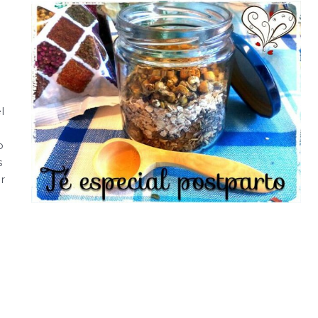
l
o
s
r