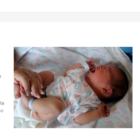
a
r
la
mo