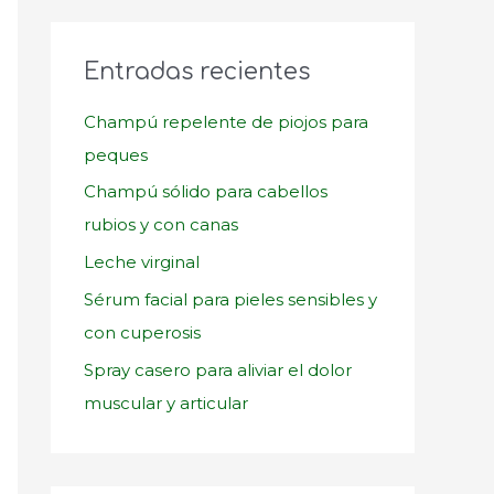
c
a
Entradas recientes
r
p
Champú repelente de piojos para
o
peques
r
Champú sólido para cabellos
:
rubios y con canas
Leche virginal
Sérum facial para pieles sensibles y
con cuperosis
Spray casero para aliviar el dolor
muscular y articular