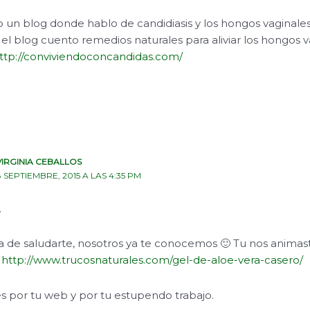
o un blog donde hablo de candidiasis y los hongos vaginale
el blog cuento remedios naturales para aliviar los hongos v
ttp://conviviendoconcandidas.com/
VIRGINIA CEBALLOS
8 SEPTIEMBRE, 2015 A LAS 4:35 PM
.
 de saludarte, nosotros ya te conocemos 🙂 Tu nos animaste
:
http://www.trucosnaturales.com/gel-de-aloe-vera-casero/
es por tu web y por tu estupendo trabajo.