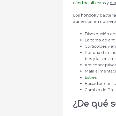
cándida albicans
y
de
Los
hongos
y bacteria
aumentar en número g
Disminución del
La toma de anti
Corticoides y an
Por una disminuc
bilis y las enzi
Anticonceptivos
Mala alimentaci
Estrés
.
Episodios consta
Cambio de Ph.
¿De qué s