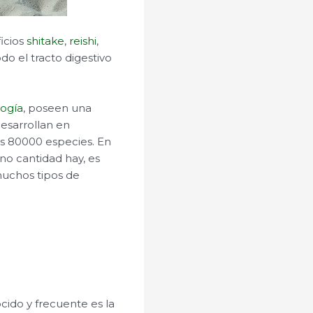
icios
shitake
,
reishi
,
o el tracto digestivo
logía
, poseen una
esarrollan en
as 80000 especies. En
 no cantidad hay, es
muchos tipos de
cido y frecuente es la