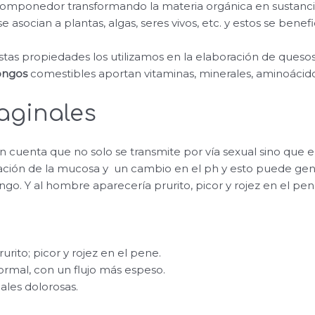
omponedor transformando la materia orgánica en sustanci
se asocian a plantas, algas, seres vivos, etc. y estos se benefi
as propiedades los utilizamos en la elaboración de quesos,
ongos
comestibles aportan vitaminas, minerales, aminoácido
aginales
cuenta que no solo se transmite por vía sexual sino que e
eración de la mucosa y un cambio en el ph y esto puede g
ongo. Y al hombre aparecería prurito, picor y rojez en el pen
rito; picor y rojez en el pene.
normal, con un flujo más espeso.
ales dolorosas.