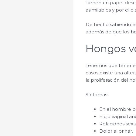
Tienen un papel desc
asimilables y por ello 
De hecho sabiendo est
además de que los
h
Hongos v
Tenemos que tener en 
casos existe una alt
la proliferación del h
Síntomas:
En el hombre pru
Flujo vaginal a
Relaciones sexu
Dolor al orinar.