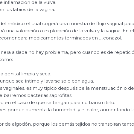
 inflamación de la vulva.
n los labios de la vagina.
 del médico el cual cogerá una muestra de flujo vaginal pa
rá una valoración o exploración de la vulva y la vagina. En 
ecomendara medicamentos terminados en ….conazol.
era aislada no hay problema, pero cuando es de repetic
 como:
 genital limpia y seca.
aunque sea íntimo y lavarse solo con agua.
 vaginales, es muy típico después de la menstruación o d
e barremos bacterias saprofitas.
o en el caso de que se tengan para no transmitirlo.
es porque aumenta la humedad y el calor, aumentando la 
ior de algodón, porque los demás tejidos no transpiran tant