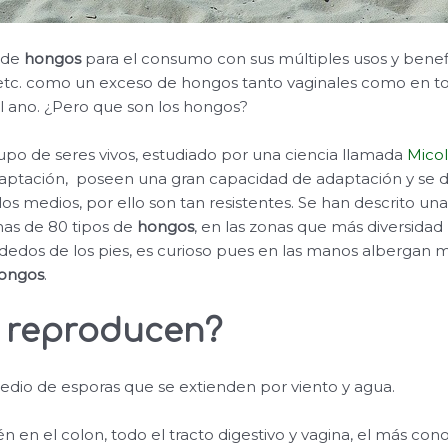
 de
hongos
para el consumo con sus múltiples usos y benef
 etc. como un exceso de hongos tanto vaginales como en tod
l ano. ¿Pero que son los hongos?
po de seres vivos, estudiado por una ciencia llamada
Mico
aptación, poseen una gran capacidad de adaptación y se d
os medios, por ello son tan resistentes. Se han descrito un
as de 80 tipos de
hongos
, en las zonas que más diversidad
y dedos de los pies, es curioso pues en las manos albergan 
ongos
.
 reproducen?
dio de esporas que se extienden por viento y agua.
 en el colon, todo el tracto digestivo y vagina, el más cono