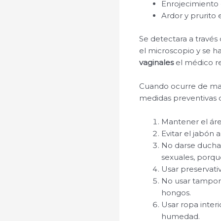
Enrojecimiento e
Ardor y prurito e
Se detectara a través
el microscopio y se ha
vaginales
el médico r
Cuando ocurre de man
medidas preventivas
Mantener el área
Evitar el jabón 
No darse duchas
sexuales, porqu
Usar preservativ
No usar tampon
hongos.
Usar ropa inter
humedad.