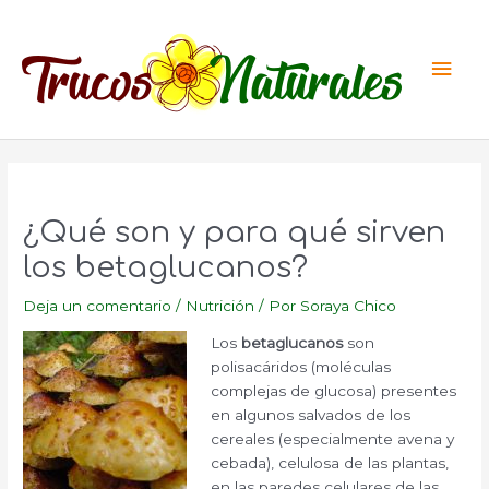
Ir
al
Men
contenido
princ
¿Qué son y para qué sirven
los betaglucanos?
Deja un comentario
/
Nutrición
/ Por
Soraya Chico
Los
betaglucanos
son
polisacáridos (moléculas
complejas de glucosa) presentes
en algunos salvados de los
cereales (especialmente avena y
cebada), celulosa de las plantas,
en las paredes celulares de las