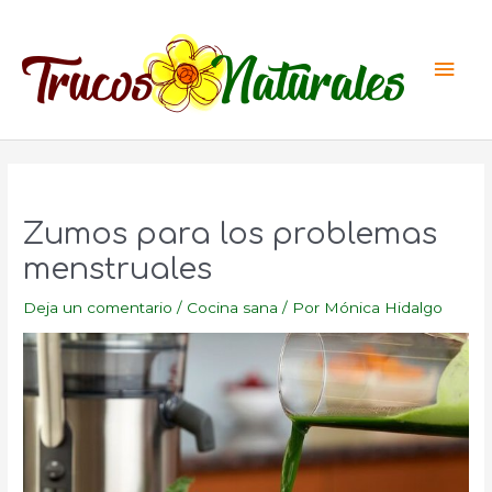
Ir
al
Men
contenido
princ
Zumos para los problemas
menstruales
Deja un comentario
/
Cocina sana
/ Por
Mónica Hidalgo