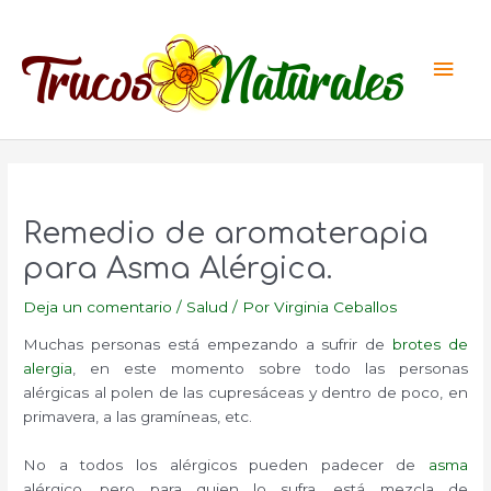
Ir
al
Men
contenido
princ
Remedio de aromaterapia
para Asma Alérgica.
Deja un comentario
/
Salud
/ Por
Virginia Ceballos
Muchas personas está empezando a sufrir de
brotes de
alergia
, en este momento sobre todo las personas
alérgicas al polen de las cupresáceas y dentro de poco, en
primavera, a las gramíneas, etc.
No a todos los alérgicos pueden padecer de
asma
alérgico, pero para quien lo sufra, está mezcla de