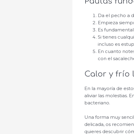
Pautas fund
Da el pecho a d
Empieza siempre
Es fundamental q
Si tienes cualqu
incluso es estup
En cuanto notes
con el sacaleche
Calor y frío 
En la mayoría de esto
aliviar las molestias.
bacteriano.
Una forma muy sencilla
delicada, os recomien
quieres descubrir có