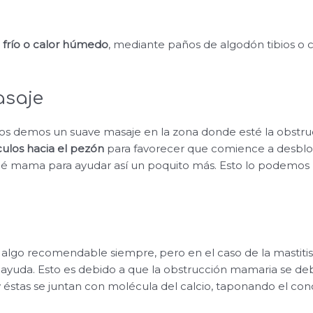
r
frío o calor húmedo
, mediante paños de algodón tibios o c
asaje
s demos un suave masaje en la zona donde esté la obstr
culos hacia el pezón
para favorecer que comience a desbloq
bé mama para ayudar así un poquito más. Esto lo podemos h
algo recomendable siempre, pero en el caso de la mastitis 
ayuda. Esto es debido a que la obstrucción mamaria se deb
y éstas se juntan con molécula del calcio, taponando el con