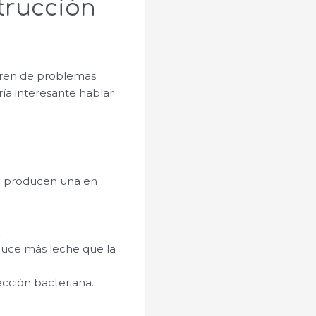
trucción
fren de problemas
ía interesante hablar
se producen una en
.
duce más leche que la
ección bacteriana.