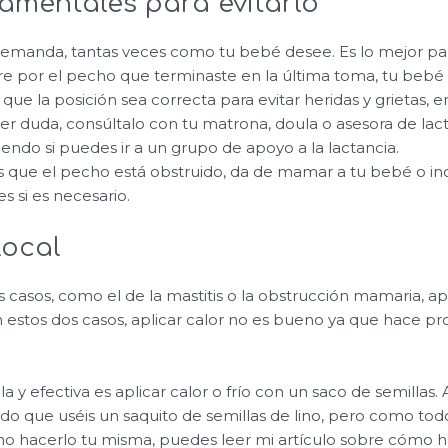
amentales para evitarlo
emanda, tantas veces como tu bebé desee. Es lo mejor par
 por el pecho que terminaste en la última toma, tu bebé 
ue la posición sea correcta para evitar heridas y grietas, en
ier duda, consúltalo con tu matrona, doula o asesora de lact
endo si puedes ir a un grupo de apoyo a la lactancia.
 que el pecho está obstruido, da de mamar a tu bebé o in
s si es necesario.
local
s casos, como el de la mastitis o la obstrucción mamaria, ap
 En estos dos casos, aplicar calor no es bueno ya que hace pro
 y efectiva es aplicar calor o frío con un saco de semillas. 
do que uséis un saquito de semillas de lino, pero como todo,
mo hacerlo tu misma, puedes leer mi artículo sobre cómo 