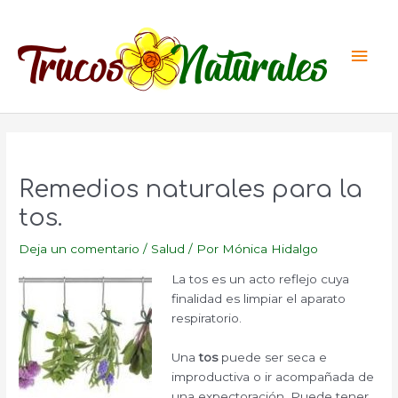
Ir
al
Men
contenido
princ
Remedios naturales para la
tos.
Deja un comentario
/
Salud
/ Por
Mónica Hidalgo
La tos es un acto reflejo cuya
finalidad es limpiar el aparato
respiratorio.
Una
tos
puede ser seca e
improductiva o ir acompañada de
una expectoración. Puede tener