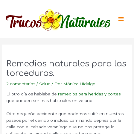
Ir
al
Men
contenido
princ
Remedios naturales para las
torceduras.
2 comentarios
/
Salud
/ Por
Mónica Hidalgo
El otro día os hablaba de
remedios para heridas y cortes
que pueden ser mas habituales en verano.
Otro pequeño accidente que podemos sufrir en nuestros
paseos por el campo o incluso caminando deprisa por la
calle con el calzado veraniego que no nos protege lo
suficiente los pies y tobillos, son las torceduras.