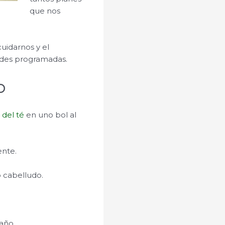
que nos
uidarnos y el
ades programadas.
o
 del té
en uno bol al
ente.
 cabelludo.
año.