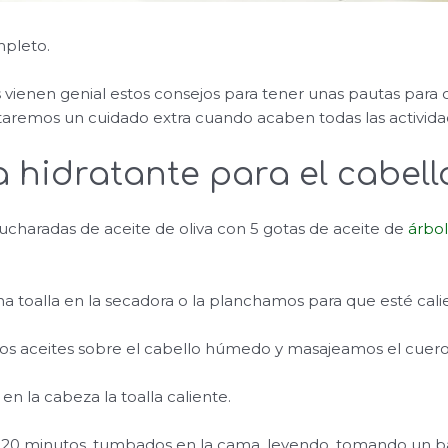
pleto.
s vienen genial estos consejos para tener unas pautas para c
taremos un cuidado extra cuando acaben todas las activid
a hidratante para el cabell
charadas de aceite de oliva con 5 gotas de aceite de
árbol
a toalla en la secadora o la planchamos para que esté cali
os aceites sobre el cabello húmedo y masajeamos el cuero
n la cabeza la toalla caliente.
s 20 minutos, tumbados en la cama, leyendo, tomando un b