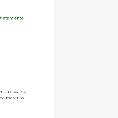
o
tratamiento
encia radiante,
oco morenas.