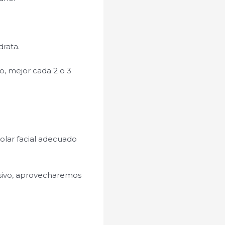
drata.
o, mejor cada 2 o 3
solar facial adecuado
nsivo, aprovecharemos