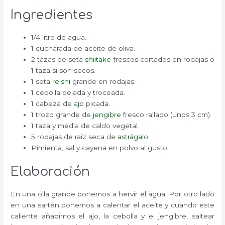
Ingredientes
1/4 litro de agua.
1 cucharada de aceite de oliva.
2 tazas de seta
shiitake
frescos cortados en rodajas o
1 taza si son secos.
1 seta
reishi
grande en rodajas.
1 cebolla pelada y troceada.
1 cabeza de
ajo
picada.
1 trozo grande de
jengibre
fresco rallado (unos 3 cm).
1 taza y media de caldo vegetal.
5 rodajas de raíz seca de
astrágalo
.
Pimienta, sal y cayena en polvo al gusto.
Elaboración
En una olla grande ponemos a hervir el agua. Por otro lado
en una sartén ponemos a calentar el aceite y cuando este
caliente añadimos el ajo, la cebolla y el jengibre, saltear