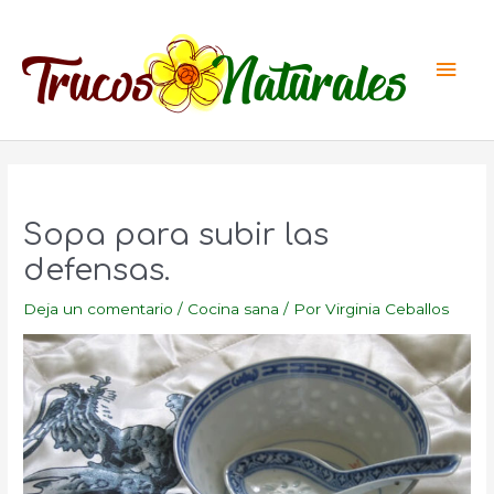
Ir
al
Men
contenido
princ
Sopa para subir las
defensas.
Deja un comentario
/
Cocina sana
/ Por
Virginia Ceballos