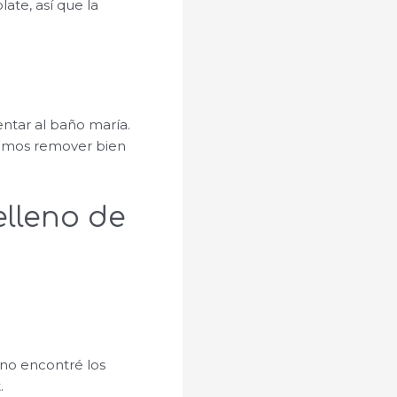
te, así que la
entar al baño maría.
emos remover bien
elleno de
 no encontré los
.