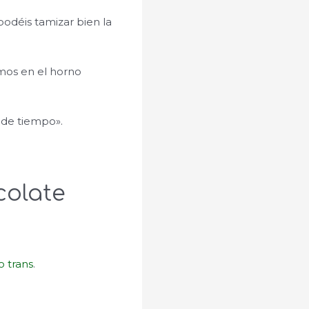
podéis tamizar bien la
mos en el horno
 de tiempo».
colate
o trans
.