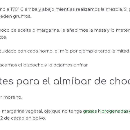
 a 170º C arriba y abajo mientras realizamos la mezcla. Si 
ueden grumos.
oco de aceite o margarina, le añadimos la masa y lo mete
os.
uidado con cada horno, el mío por ejemplo tardo la mitad
camos el bizcocho y lo dejamos enfriar.
tes para el almíbar de cho
ar moreno.
e margarina vegetal, ojo que no tenga
grasas hidrogenadas 
/2 de cacao en polvo.