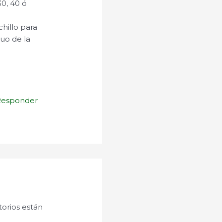
30, 40 ó
hillo para
duo de la
Responder
orios están