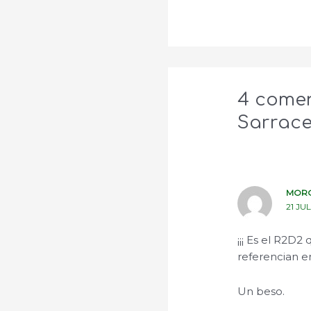
4 comen
Sarrace
MOR
21 JU
¡¡¡ Es el R2D2
referencian en
Un beso.