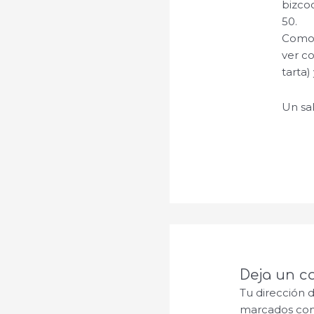
bizcoc
50.
Como 
ver co
tarta) 
Un sa
Deja un c
Tu dirección 
marcados co