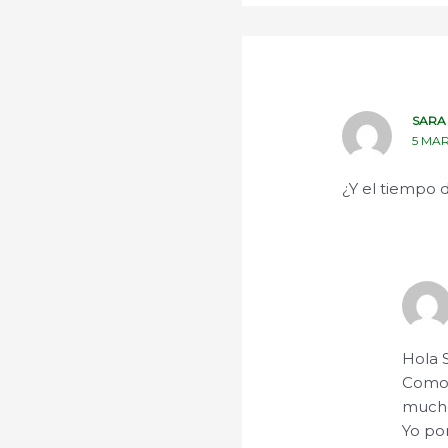
SARA
5 MAR
¿Y el tiempo 
Hola S
Como 
much
Yo po