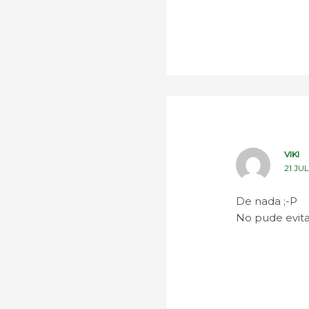
VIKI
21 JU
De nada ;-P
No pude evita