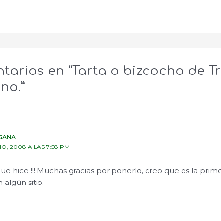
tarios en “Tarta o bizcocho de T
no.”
GANA
LIO, 2008 A LAS 7:58 PM
 que hice !!! Muchas gracias por ponerlo, creo que es la prim
 algún sitio.