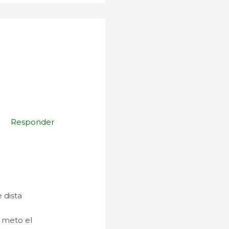
Responder
 dista
 meto el