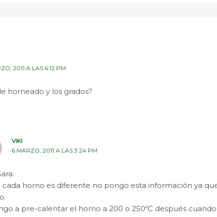
ZO, 2011 A LAS 6:12 PM
de horneado y los grados?
VIKI
6 MARZO, 2011 A LAS 3:24 PM
ara.
cada horno es diferente no pongo esta información ya que
o.
ngo a pre-calentar el horno a 200 o 250ºC después cuando