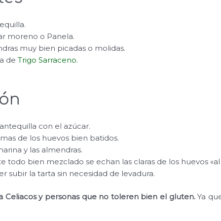
quilla.
ar moreno o Panela.
dras muy bien picadas o molidas.
na de
Trigo Sarraceno
.
ión
ntequilla con el azúcar.
mas de los huevos bien batidos.
harina y las almendras.
e todo bien mezclado se echan las claras de los huevos «al
er subir la tarta sin necesidad de levadura.
ra Celiacos y personas que no toleren bien el gluten.
Ya que