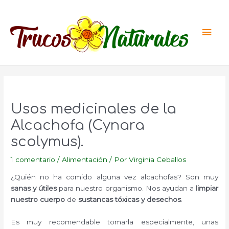
Ir
al
Men
contenido
princ
Usos medicinales de la
Alcachofa (Cynara
scolymus).
1 comentario
/
Alimentación
/ Por
Virginia Ceballos
¿Quién no ha comido alguna vez alcachofas? Son muy
sanas y útiles
para nuestro organismo. Nos ayudan a
limpiar
nuestro cuerpo
de
sustancas tóxicas y desechos
.
Es muy recomendable tomarla especialmente, unas