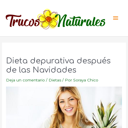
Ir
al
Men
contenido
princ
Dieta depurativa después
de las Navidades
Deja un comentario
/
Dietas
/ Por
Soraya Chico