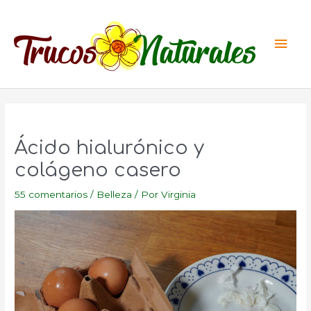
Ir
al
Men
contenido
princ
Ácido hialurónico y
colágeno casero
55 comentarios
/
Belleza
/ Por
Virginia