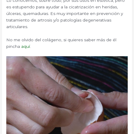
Lo conocemos, sobre todo, por sus usos en estética, pero
es estupendo para ayudar a la cicatrización en heridas,
úlceras, quemaduras. Es muy importante en prevención y
tratamiento de artrosis y/o patologías degenerativas
articulares.
No me olvido del colágeno, si quieres saber más de él
pincha
aquí
.