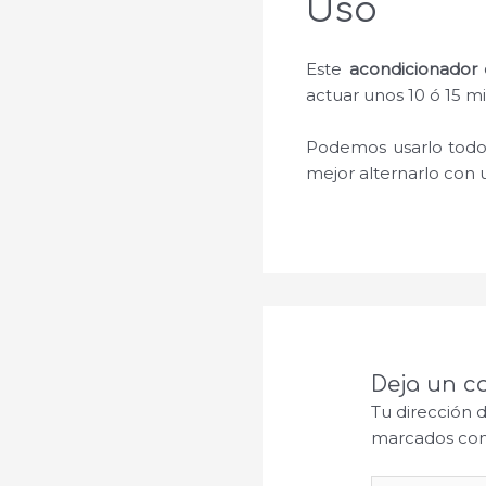
Uso
Este
acondicionador 
actuar unos 10 ó 15 m
Podemos usarlo todos 
mejor alternarlo con 
Deja un c
Tu dirección 
marcados co