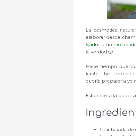
La cosmética natural
elaborar desde champ
fijador
o un
moldead
la verdad 🙂
Hace tiempo que bu
karité, he probad
quería prepararla yo 
Esta receta la podéis 
Ingredien
1 cucharada de 