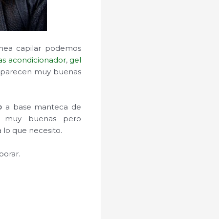
línea capilar podemos
las acondicionador
,
gel
me parecen muy buenas
o
a base manteca de
io muy buenas pero
 lo que necesito.
borar.