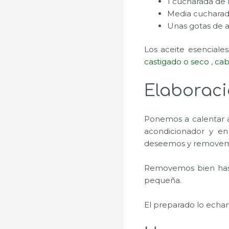
1 cucharada de 
Media cucharada 
Unas gotas de a
Los aceite esencial
castigado o seco
,
cab
Elaborac
Ponemos a calentar a
acondicionador y en
deseemos y removemos
Removemos bien hast
pequeña.
El preparado lo echam