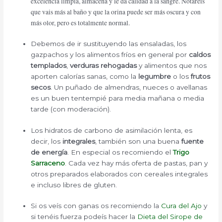
excelencia limpia, almacena y le da calidad a la sangre. Notareis
que vais más al baño y que la orina puede ser más oscura y con
más olor, pero es totalmente normal.
Debemos de ir sustituyendo las ensaladas, los
gazpachos y los alimentos fríos en general por
caldos
templados
,
verduras rehogadas
y alimentos que nos
aporten calorías sanas, como la
legumbre
o los
frutos
secos
. Un puñado de almendras, nueces o avellanas
es un buen tentempié para media mañana o media
tarde (con moderación).
Los hidratos de carbono de asimilación lenta, es
decir, los
integrales
, también son una buena
fuente
de energía
. En especial os recomiendo el
Trigo
Sarraceno
. Cada vez hay más oferta de pastas, pan y
otros preparados elaborados con cereales integrales
e incluso libres de gluten.
Si os veís con ganas os recomiendo la
Cura del Ajo
y
si tenéis fuerza podeís hacer la
Dieta del Sirope de