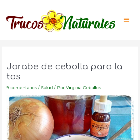
Ir
al
Men
contenido
princ
Jarabe de cebolla para la
tos
9 comentarios
/
Salud
/ Por
Virginia Ceballos