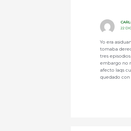
CARL
22 DI
Yo era asidua
tomaba derech
tres episodio
embargo no me
afecto laqs cu
quedado con 