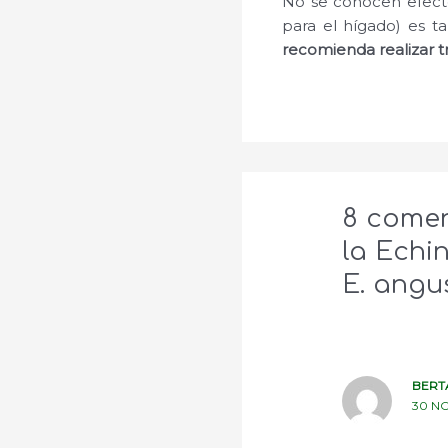
No se conocen efectos
para el hígado) es t
recomienda realizar 
8 comen
la Echi
E. angus
BERT
30 NO