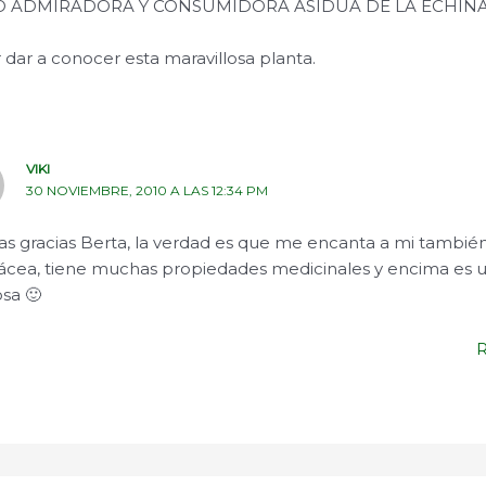
O ADMIRADORA Y CONSUMIDORA ASIDUA DE LA ECHINA
r dar a conocer esta maravillosa planta.
VIKI
30 NOVIEMBRE, 2010 A LAS 12:34 PM
s gracias Berta, la verdad es que me encanta a mi también
ácea, tiene muchas propiedades medicinales y encima es u
sa 🙂