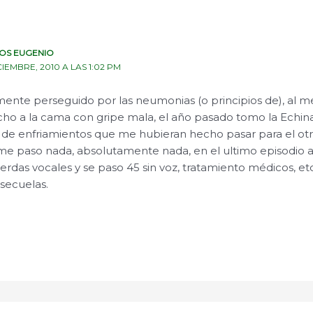
OS EUGENIO
CIEMBRE, 2010 A LAS 1:02 PM
mente perseguido por las neumonias (o principios de), al m
o a la cama con gripe mala, el año pasado tomo la Echina
s de enfriamientos que me hubieran hecho pasar para el otro
 paso nada, absolutamente nada, en el ultimo episodio a
erdas vocales y se paso 45 sin voz, tratamiento médicos, etc
secuelas.