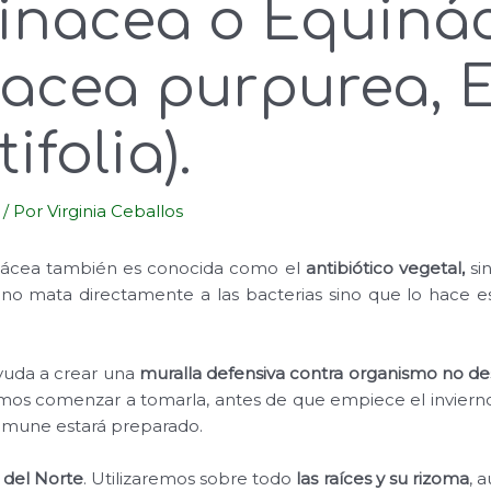
hinacea o Equiná
acea purpurea, E
ifolia).
/ Por
Virginia Ceballos
nácea también es conocida como el
antibiótico vegetal,
si
 no mata directamente a las bacterias sino que lo hace e
yuda a crear una
muralla defensiva contra organismo no d
s comenzar a tomarla, antes de que empiece el invierno,
inmune estará preparado.
del Norte
. Utilizaremos sobre todo
las raíces y su rizoma
, 