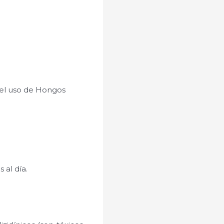
…
 el uso de Hongos
 al día.