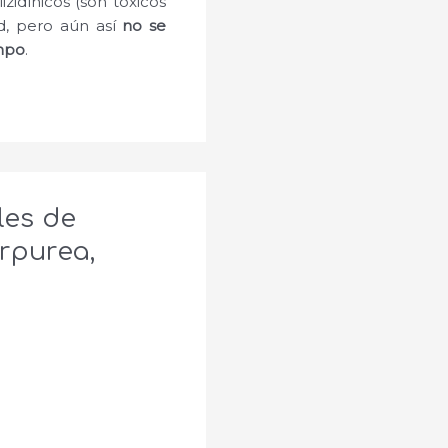
zidínicos (son tóxicos
d, pero aún así
no se
empo
.
les de
rpurea,