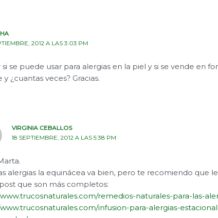
THA
PTIEMBRE, 2012 A LAS 3:03 PM
 si se puede usar para alergias en la piel y si se vende en fo
y ¿cuantas veces? Gracias.
VIRGINIA CEBALLOS
18 SEPTIEMBRE, 2012 A LAS 5:38 PM
Marta.
as alergias la equinácea va bien, pero te recomiendo que l
 post que son más completos:
//www.trucosnaturales.com/remedios-naturales-para-las-aler
//www.trucosnaturales.com/infusion-para-alergias-estacional