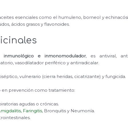
eites esenciales como el humuleno, borneol y echinacósido
sidos, ácidos grasos y flavonoides.
cinales
ma inmunológico e inmonomodulador
, es antiviral, ant
atorio, vasodilatador periférico y antirradicalar.
éptico, vulnerario (cierra heridas, cicatrizante) y fungicida.
 en prevención como tratamiento:
iratorias agudas o crónicas.
migdalitis, Faringitis
, Bronquitis y Neumonía.
rointestinales.