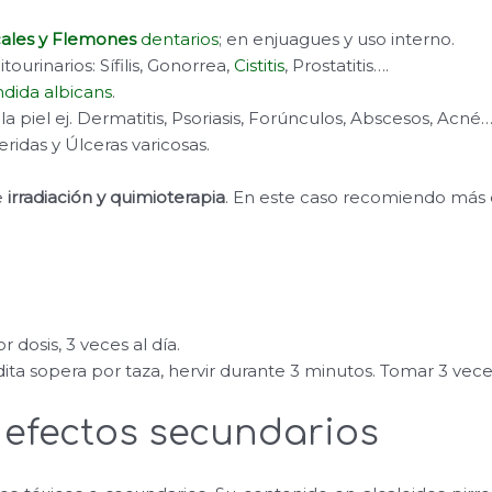
cales y Flemones
dentarios
; en enjuagues y uso interno.
ourinarios: Sífilis, Gonorrea,
Cistitis
, Prostatitis….
dida albicans
.
la piel ej. Dermatitis, Psoriasis, Forúnculos, Abscesos, Acné
eridas y Úlceras varicosas.
e
irradiación y quimioterapia
. En este caso recomiendo más
or dosis, 3 veces al día.
ta sopera por taza, hervir durante 3 minutos. Tomar 3 veces
 efectos secundarios