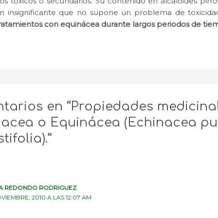
 tóxicos o secundarios. Su contenido en alcaloides pirroli
an insignificante que no supone un problema de toxicida
tratamientos con equinácea durante largos periodos de ti
tarios en “Propiedades medicina
nacea o Equinácea (Echinacea pu
tifolia).”
A REDONDO RODRIGUEZ
VIEMBRE, 2010 A LAS 12:07 AM