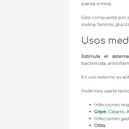
planta entera.
Esta compuesta por ac
inulina, taninos, glucó
Usos medi
Estimula el siste
bactericida, antiinflam
En uno externo es antis
Podemos usarla tanto
Infecciones resp
Gripe
, Catarro
,
A
Infecciones gast
Otitis
.