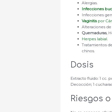
Alergias.
Infecciones bu
Infecciones genit
Vaginitis
por Cán
Alteraciones de 
Quemaduras
, H
Herpes labial.
Tratamientos d
chinos.
Dosis
Extracto fluido: 1 cc. p
Decocción; 1 cucharadi
Riesgos o