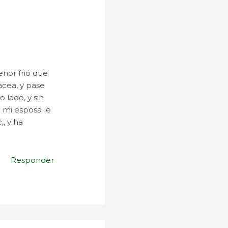
enor frió que
cea, y pase
 lado, y sin
 mi esposa le
,, y ha
Responder