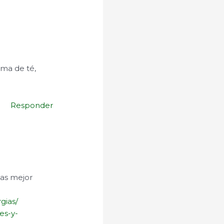
rma de té,
Responder
eas mejor
gias/
es-y-