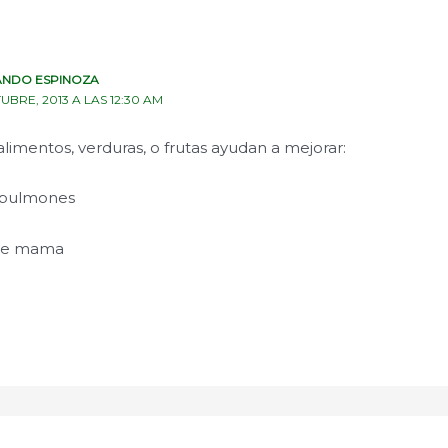
NDO ESPINOZA
UBRE, 2013 A LAS 12:30 AM
limentos, verduras, o frutas ayudan a mejorar:
s pulmones
 de mama