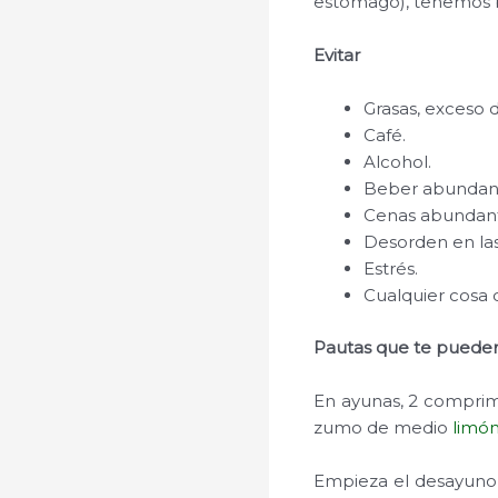
estómago), tenemos b
Evitar
Grasas, exceso d
Café.
Alcohol.
Beber abundant
Cenas abundant
Desorden en las
Estrés.
Cualquier cosa 
Pautas que te puede
En ayunas, 2 compri
zumo de medio
limó
Empieza el desayuno c