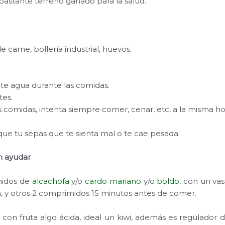
astante terreno ganado para la salud.
e carne, bollería industrial, huevos.
e agua durante las comidas.
es.
 comidas, intenta siempre comer, cenar, etc, a la misma ho
que tu sepas que te sienta mal o te cae pesada.
n ayudar
midos de
alcachofa
y/o
cardo mariano
y/o
boldo
, con un vas
n
, y otros 2 comprimidos 15 minutos antes de comer.
on fruta algo ácida, ideal un kiwi, además es regulador de