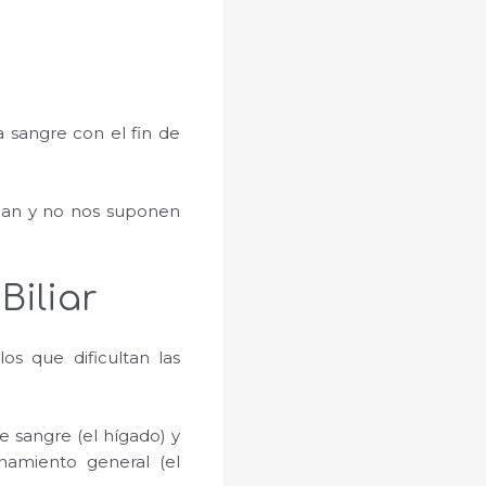
 sangre con el fin de
ican y no nos suponen
Biliar
os que dificultan las
e sangre (el hígado) y
namiento general (el