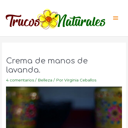
Ir
al
Men
contenido
princ
Crema de manos de
lavanda.
4 comentarios
/
Belleza
/ Por
Virginia Ceballos