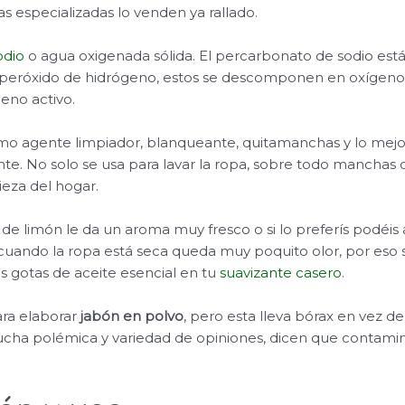
as especializadas lo venden ya rallado.
odio
o agua oxigenada sólida. El percarbonato de sodio es
 peróxido de hidrógeno, estos se descomponen en oxígeno
eno activo.
mo agente limpiador, blanqueante, quitamanchas y lo mejo
e. No solo se usa para lavar la ropa, sobre todo manchas di
eza del hogar.
) de limón le da un aroma muy fresco o si lo preferís podéis
uando la ropa está seca queda muy poquito olor, por eso si
s gotas de aceite esencial en tu
suavizante casero
.
ara elaborar
jabón en polvo
, pero esta lleva bórax en vez d
cha polémica y variedad de opiniones, dicen que contamina