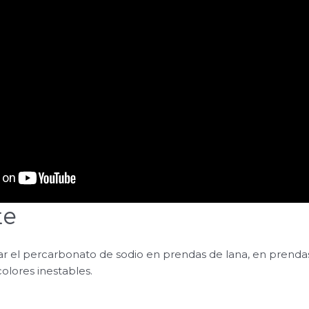
te
r el percarbonato de sodio en prendas de lana, en prenda
lores inestables.