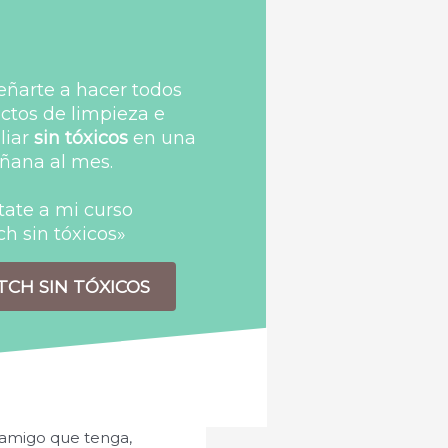
ñarte a hacer todos
ctos de limpieza e
liar
sin tóxicos
en una
ana al mes.
ate a mi curso
ch sin tóxicos»
TCH SIN TÓXICOS
 amigo que tenga,