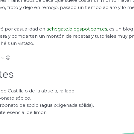
ales manchados de caca que suele costar un montón lavarl
o, froto y dejo en remojo, pasado un tiempo aclaro y lo met
.
ré por casualidad en
achegate.blogspot.com.es
, es un blo
era y comparten un montón de recetas y tutoriales muy prá
éis un vistazo.
ra 🙂
tes
de Castilla o de la abuela, rallado.
bonato sódico.
arbonato de sodio (agua oxigenada sólida).
ite esencial de limón.