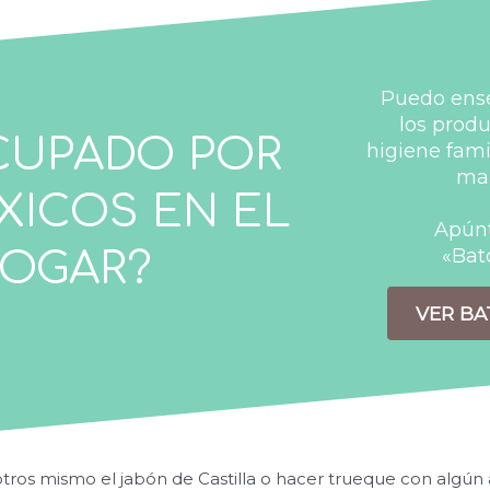
Puedo ense
los produ
CUPADO POR
higiene fami
mañ
XICOS EN EL
Apúnt
«Bat
OGAR?
VER BA
otros mismo el jabón de Castilla o hacer trueque con algún