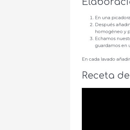
Elaboraci
En una picadora
Después añadim
homogéneo y por
Echamos nuestro
guardamos en un
En cada lavado añadir
Receta de