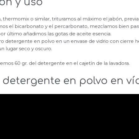
ón y uso
, thermomix o similar, trituramos al máximo el jabón, previ
os el bicarbonato y el percarbonato, mezclamos bien pa
 último añadimos las gotas de aceite esencia.
 detergente en polvo en un envase de vidrio con cierre h
 lugar seco y oscuro.
emos 60 gr. del detergente en el cajetín de la lavadora.
 detergente en polvo en ví