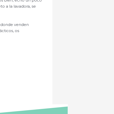
os bien, echo un poco
o a la lavadora, se
g donde venden
cticos, os