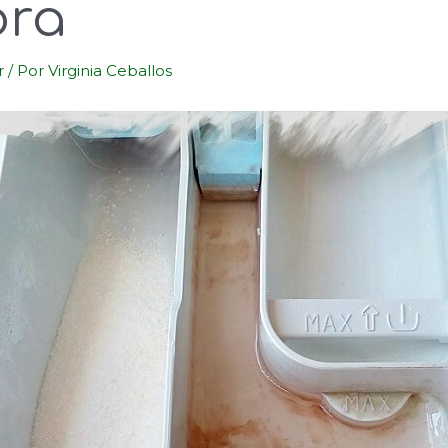
ora
r
/ Por
Virginia Ceballos