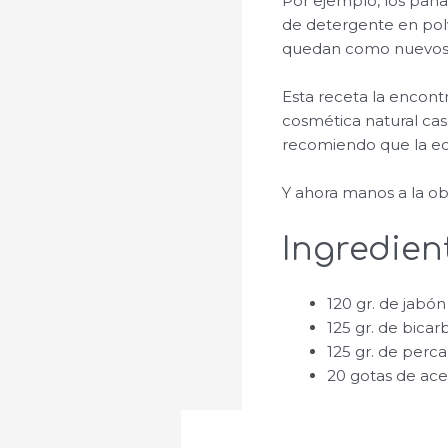
Por ejemplo, los pañ
de detergente en polv
quedan como nuevos
Esta receta la encont
cosmética natural cas
recomiendo que la ech
Y ahora manos a la ob
Ingredien
120 gr. de jabón 
125 gr. de bicar
125 gr. de perc
20 gotas de ace