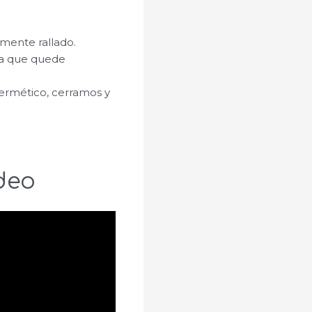
amente rallado.
ra que quede
ermético, cerramos y
deo