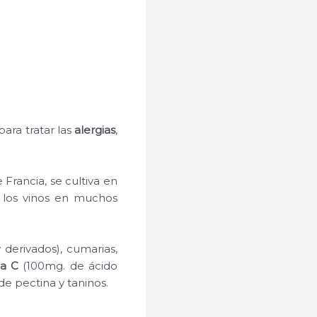
ra tratar las
alergias
,
Francia, se cultiva en
 los vinos en muchos
 derivados), cumarias,
ina C
(100mg. de ácido
de pectina y taninos.