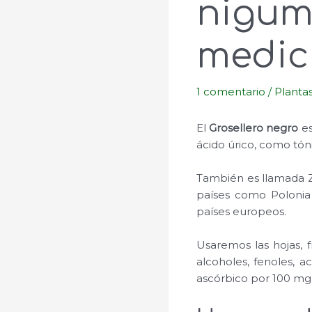
nigum
medici
1 comentario
/
Planta
El
Grosellero negro
es
ácido úrico, como tón
También es llamada Za
países como Polonia
países europeos.
Usaremos las hojas, f
alcoholes, fenoles, a
ascórbico por 100 mg.