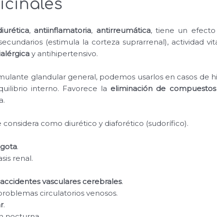
cinales
diurética
,
antiinflamatoria
,
antirreumática
, tiene un efecto 
secundarios (estimula la corteza suprarrenal), actividad vi
ialérgica
y antihipertensivo.
mulante glandular general, podemos usarlos en casos de h
uilibrio interno. Favorece la
eliminación de compuestos
a.
e considera como diurético y diaforético (sudorífico).
gota
.
iasis renal.
e
accidentes vasculares cerebrales
.
roblemas circulatorios venosos.
r
.
ón nocturna.