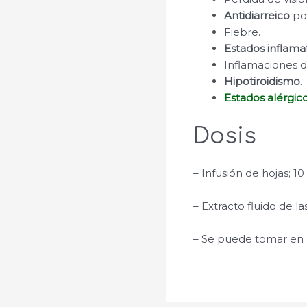
Antidiarreico
po
Fiebre.
Estados inflama
Inflamaciones d
Hipotiroidismo
.
Estados alérgic
Dosis
– Infusión de hojas; 10
– Extracto fluido de la
– Se puede tomar en z