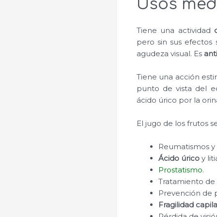
Usos medi
Tiene una actividad
pero sin sus efectos 
agudeza visual. Es
ant
Tiene una acción esti
punto de vista del eq
ácido úrico por la orin
El jugo de los frutos s
Reumatismos y
Ácido úrico
y lit
Prostatismo
.
Tratamiento d
Prevención de p
Fragilidad capila
Pérdida de visi