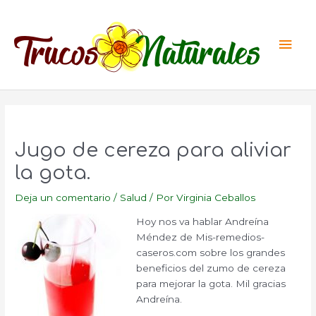
Ir
al
Men
contenido
princ
Jugo de cereza para aliviar
la gota.
Deja un comentario
/
Salud
/ Por
Virginia Ceballos
Hoy nos va hablar Andreína
Méndez de Mis-remedios-
caseros.com sobre los grandes
beneficios del zumo de cereza
para mejorar la gota. Mil gracias
Andreína.