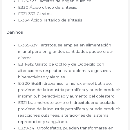
E325-327 Lactatos de origen químico.
E330 Ácido cítrico de síntesis.
E331-333 Citratos
E-334 Ácido Tartárico de síntesis
Dañinos
E-335-337 Tartratos, se emplea en alimentación
infantil pero en grandes cantidades puede crear
diarrea.
E311-312 Gálato de Octilo y de Dodecilo con
alteraciones respiratorias, problemas digestivos,
hiperactividad y alergias.
E-320 Butilhidroxianisol o hidroxianisol butilado,
proviene de la industria petrolífera y puede producir
insomnio, hiperactividad y aumento del colesterol.
E321 butilhidroxitolueno o hidroxitolueno butilado,
proviene de la industria petrolífera y puede producir
reacciones cutáneas, alteraciones del sistema
reproductor y sanguíneo.
E339-341 Ortofosfatos, pueden transformarse en