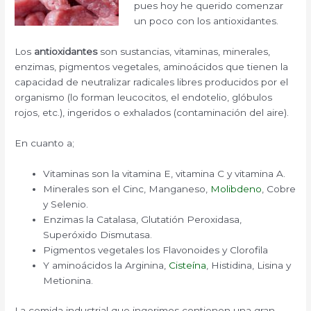
pues hoy he querido comenzar
un poco con los antioxidantes.
Los
antioxidantes
son sustancias, vitaminas, minerales,
enzimas, pigmentos vegetales, aminoácidos que tienen la
capacidad de neutralizar radicales libres producidos por el
organismo (lo forman leucocitos, el endotelio, glóbulos
rojos, etc.), ingeridos o exhalados (contaminación del aire).
En cuanto a;
Vitaminas son la vitamina E, vitamina C y vitamina A.
Minerales son el Cinc, Manganeso,
Molibdeno
, Cobre
y Selenio.
Enzimas la Catalasa, Glutatión Peroxidasa,
Superóxido Dismutasa.
Pigmentos vegetales los Flavonoides y Clorofila
Y aminoácidos la Arginina,
Cisteína
, Histidina, Lisina y
Metionina.
La comida industrial que ingerimos contienen una gran