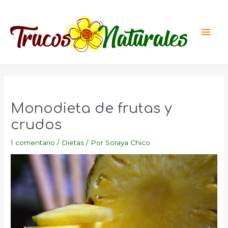
Ir
al
Men
contenido
princ
Monodieta de frutas y
crudos
1 comentario
/
Dietas
/ Por
Soraya Chico