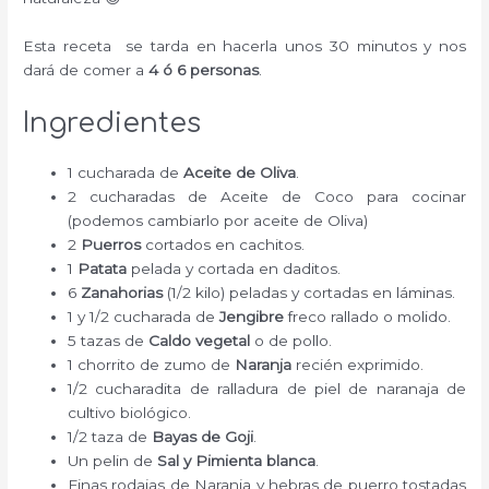
Esta receta se tarda en hacerla unos 30 minutos y nos
dará de comer a
4 ó 6 personas
.
Ingredientes
1 cucharada de
Aceite de Oliva
.
2 cucharadas de Aceite de Coco para cocinar
(podemos cambiarlo por aceite de Oliva)
2
Puerros
cortados en cachitos.
1
Patata
pelada y cortada en daditos.
6
Zanahorias
(1/2 kilo) peladas y cortadas en láminas.
1 y 1/2 cucharada de
Jengibre
freco rallado o molido.
5 tazas de
Caldo vegetal
o de pollo.
1 chorrito de zumo de
Naranja
recién exprimido.
1/2 cucharadita de ralladura de piel de naranaja de
cultivo biológico.
1/2 taza de
Bayas de Goji
.
Un pelin de
Sal y Pimienta blanca
.
Finas rodajas de Naranja y hebras de puerro tostadas