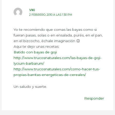
VIKI
2 FEBRERO, 2010 A LAS 1:30 PM
Yo te recomiendo que comas las bayas como si
fueran pasas, solas o en ensalada, purés, en el pan,
en el bizcocho, échale imaginación 😉
Aqui te dejo unas recetas:
Batido con bayas de goji
http://www.trucosnaturales.com/las-bayas-de-goji-
lycium-barbarum/
http://www.trucosnaturales.com/como-hacer-tus-
propias-barritas-energeticas-de-cereales/
Un saludo y suerte.
Responder