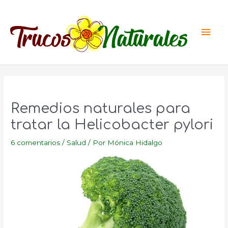
Ir
al
Men
contenido
princ
Remedios naturales para
tratar la Helicobacter pylori
6 comentarios
/
Salud
/ Por
Mónica Hidalgo