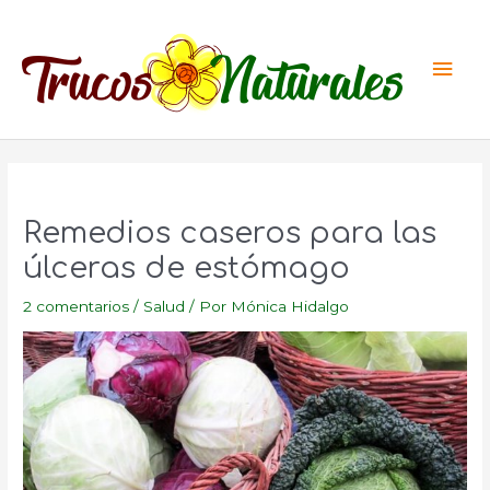
Ir
al
Men
contenido
princ
Remedios caseros para las
úlceras de estómago
2 comentarios
/
Salud
/ Por
Mónica Hidalgo