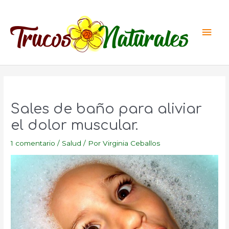
Ir
al
Men
contenido
princ
Sales de baño para aliviar
el dolor muscular.
1 comentario
/
Salud
/ Por
Virginia Ceballos