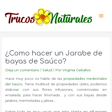
Ir
al
Men
contenido
princ
¿Como hacer un Jarabe de
bayas de Saúco?
Deja un comentario
/
Salud
/ Por
Virginia Ceballos
Hace muy poco os hable de las
propiedades medicinales
del Saúco
. Tiene multitud de propiedades útiles, podemos
elaborar con sus flores infusiones, comérnoslas en
ensalada, para hacer limonada… y con sus bayas desde
jarabes, mermeladas y jaleas….
Sobre todo es muy usual usar esta planta en
infusiones