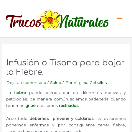
Ir
al
Men
contenido
princ
Infusión o Tisana para bajar
la Fiebre.
Deja un comentario
/
Salud
/ Por
Virginia Ceballos
La
fiebre
puede darnos por en diferentes motivos y
patologías, de manera común solemos padecerla cuando
tenemos
gripe
o estamos
resfriados
.
Ante todo
debemos prevenir y cuídanos
, así evitaremos
ponernos enfermos y por consiguiente tener fiebre,
aunque hay veces que es complicado.