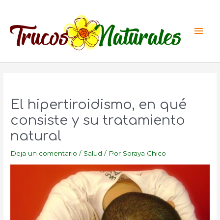
Ir
al
Men
contenido
princ
El hipertiroidismo, en qué
consiste y su tratamiento
natural
Deja un comentario
/
Salud
/ Por
Soraya Chico