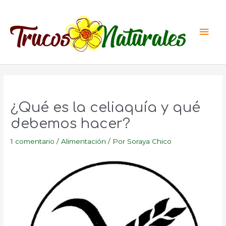
Ir
al
Men
contenido
princ
¿Qué es la celiaquía y qué
debemos hacer?
1 comentario
/
Alimentación
/ Por
Soraya Chico