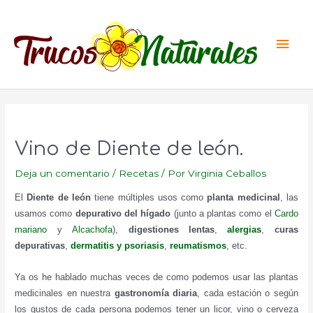
Ir
al
Men
contenido
princ
Vino de Diente de león.
Deja un comentario
/
Recetas
/ Por
Virginia Ceballos
El
Diente de león
tiene múltiples usos como
planta medicinal
, las
usamos como
depurativo del hígado
(junto a plantas como el
Cardo
mariano
y
Alcachofa
),
digestiones lentas
,
alergias
,
curas
depurativas
,
dermatitis y psoriasis
,
reumatismos
, etc.
Ya os he hablado muchas veces de como podemos usar las plantas
medicinales en nuestra
gastronomía diaria
, cada estación o según
los gustos de cada persona podemos tener un licor, vino o cerveza