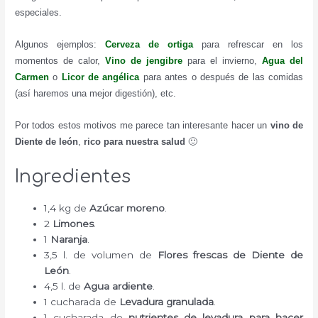
especiales.
Algunos ejemplos:
Cerveza de ortiga
para refrescar en los
momentos de calor,
Vino de jengibre
para el invierno,
Agua del
Carmen
o
Licor de angélica
para antes o después de las comidas
(así haremos una mejor digestión), etc.
Por todos estos motivos me parece tan interesante hacer un
vino de
Diente de león
,
rico para nuestra salud
🙂
Ingredientes
1,4 kg de
Azúcar moreno
.
2
Limones
.
1
Naranja
.
3,5 l. de volumen de
Flores frescas de Diente de
León
.
4,5 l. de
Agua ardiente
.
1 cucharada de
Levadura granulada
.
1 cucharada de
nutrientes de levadura para hacer