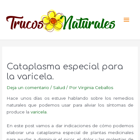
Ir
al
Men
contenido
princ
Cataplasma especial para
la varicela.
Deja un comentario
/
Salud
/ Por
Virginia Ceballos
Hace unos días os estuve hablando sobre los remedios
naturales que podemos usar para aliviar los síntomas de
produce la
varicela
.
En este post vamos a dar indicaciones de cómo podemos
elaborar una cataplasma especial de plantas medicinales
para ayudar a disminuir el picor, el dolor y las molestias de