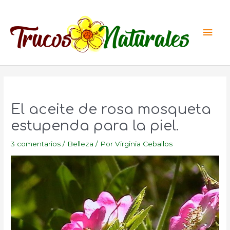
Ir
al
Men
contenido
princ
El aceite de rosa mosqueta
estupenda para la piel.
3 comentarios
/
Belleza
/ Por
Virginia Ceballos