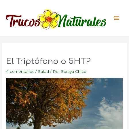
Ir
al
Men
contenido
princ
El Triptófano o 5HTP
4 comentarios
/
Salud
/ Por
Soraya Chico