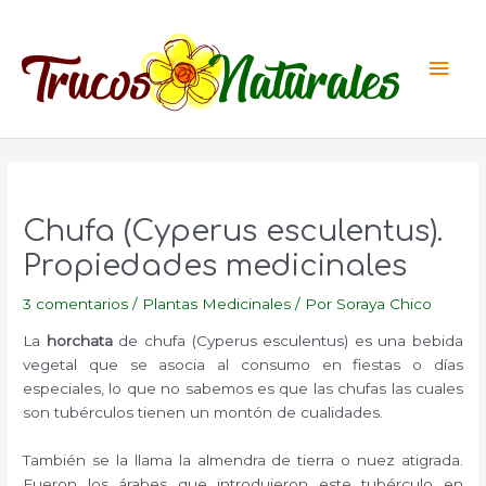
Ir
al
Men
contenido
princ
Chufa (Cyperus esculentus).
Propiedades medicinales
3 comentarios
/
Plantas Medicinales
/ Por
Soraya Chico
La
horchata
de chufa (Cyperus esculentus) es una bebida
vegetal que se asocia al consumo en fiestas o días
especiales, lo que no sabemos es que las chufas las cuales
son tubérculos tienen un montón de cualidades.
También se la llama la almendra de tierra o nuez atigrada.
Fueron los árabes que introdujeron este tubérculo en