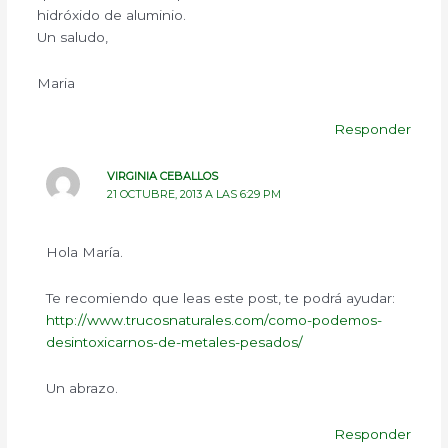
hidróxido de aluminio.
Un saludo,
Maria
Responder
VIRGINIA CEBALLOS
21 OCTUBRE, 2013 A LAS 6:29 PM
Hola María.
Te recomiendo que leas este post, te podrá ayudar:
http://www.trucosnaturales.com/como-podemos-
desintoxicarnos-de-metales-pesados/
Un abrazo.
Responder