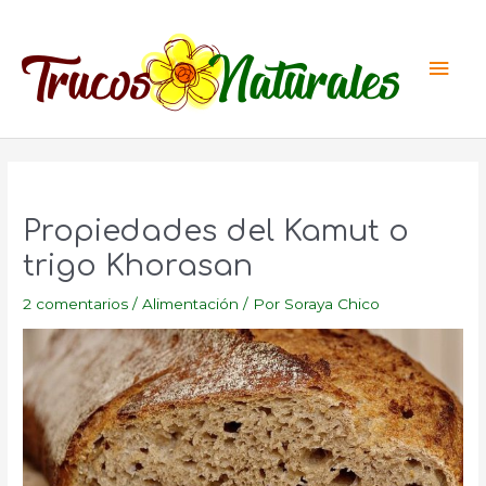
Ir
al
Men
contenido
princ
Propiedades del Kamut o
trigo Khorasan
2 comentarios
/
Alimentación
/ Por
Soraya Chico