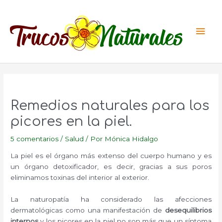
Ir
al
Men
contenido
princ
Remedios naturales para los
picores en la piel.
5 comentarios
/
Salud
/ Por
Mónica Hidalgo
La piel es el órgano más extenso del cuerpo humano y es
un órgano detoxificador, es decir, gracias a sus poros
eliminamos toxinas del interior al exterior.
La naturopatía ha considerado las afecciones
dermatológicas como una manifestación de
desequilibrios
internos
y los picores en la piel no son más que un síntoma