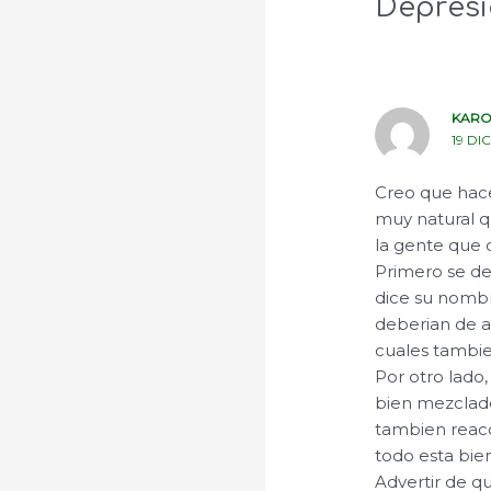
Depresi
KARO
19 DI
Creo que hacei
muy natural q
la gente que d
Primero se de
dice su nombr
deberian de a
cuales tambie
Por otro lado
bien mezclado
tambien reacc
todo esta bie
Advertir de q