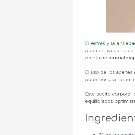
El
estrés
y la
ansieda
pueden ayudar para m
receta de
aromaterap
El uso de los aceites 
podemos usarlos en mu
Este aceite corporal,
equilibrados, optimist
Ingredien
35 ml. de aceite