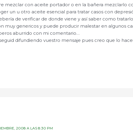
re mezclar con aceite portador o en la bañera mezclarlo co
ger un u otro aceite esencial para tratar casos con depresi
bería de verificar de donde viene y así saber como tratarlo
son muy genericos y puede producir malestar en algunos ca
beros aburrido con mi comentario…
eguid difundiendo vuestro mensaje pues creo que lo hace
CIEMBRE, 2008 A LAS 8:30 PM