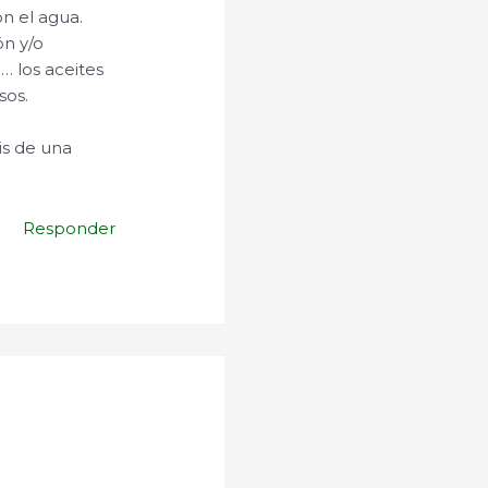
n el agua.
ón y/o
… los aceites
sos.
is de una
Responder