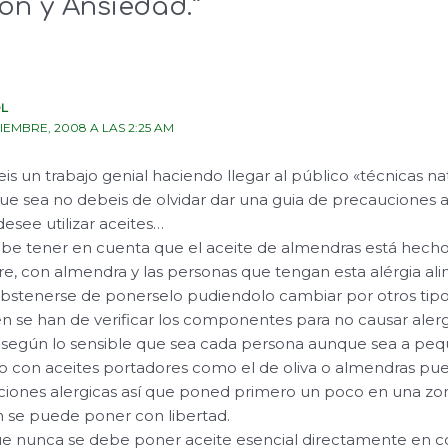
ón y Ansiedad.”
L
CIEMBRE, 2008 A LAS 2:25 AM
s un trabajo genial haciendo llegar al público «técnicas na
ue sea no debeis de olvidar dar una guia de precauciones a
esee utilizar aceites…
be tener en cuenta que el aceite de almendras está hech
e, con almendra y las personas que tengan esta alérgia ali
bstenerse de ponerselo pudiendolo cambiar por otros tipos
n se han de verificar los componentes para no causar alerg
, según lo sensible que sea cada persona aunque sea a peq
 con aceites portadores como el de oliva o almendras pu
iones alergicas así que poned primero un poco en una zon
n se puede poner con libertad.
ue nunca se debe poner aceite esencial directamente en 