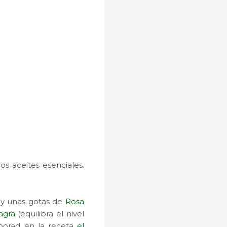
s aceites esenciales.
y unas gotas de
Rosa
agra
(equilibra el nivel
rporad en la receta
el