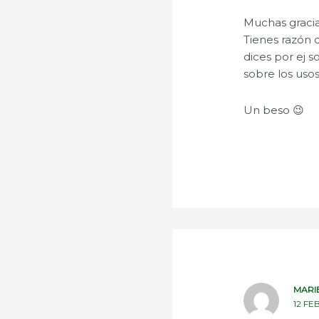
Muchas gracia
Tienes razón 
dices por ej 
sobre los uso
Un beso 😉
MARI
12 FE