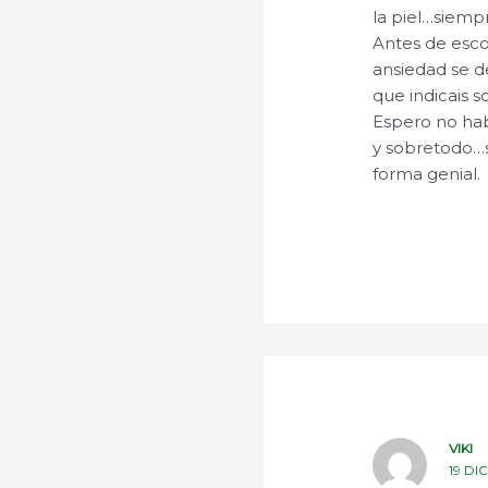
la piel…siemp
Antes de esco
ansiedad se de
que indicais 
Espero no ha
y sobretodo…s
forma genial.
VIKI
19 DI