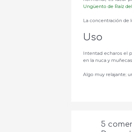
Ungüento de Raíz del
La concentración de l
Uso
Intentad echaros el p
en la nuca y muñecas
Algo muy relajante; u
5 comen