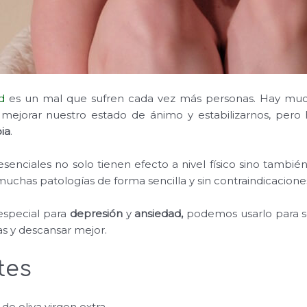
d
es un mal que sufren cada vez más personas. Hay muc
ejorar nuestro estado de ánimo y estabilizarnos, pero
ia
.
esenciales no solo tienen efecto a nivel físico sino tambié
chas patologías de forma sencilla y sin contraindicacione
 especial para
depresión
y
ansiedad,
podemos usarlo para s
as y descansar mejor.
tes
 de oliva virgen extra.