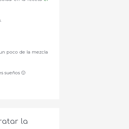
.
s un poco de la mezcla
es sueños 🙂
ratar la