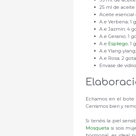
25 ml de aceite
Aceite esencial
A.e Verbena
; 1 
A.e Jazmín
; 4 g
A.e Geranio
; 1 g
A.e
Espliego
; 1 
A.e Ylang-ylang
A.e Rosa
; 2 gota
Envase de vidrio
Elaborac
Echamos en el bote e
Cerramos bien y remov
Si tenéis la piel sens
Mosqueta
si sois mu
hormonal, es ideal pa