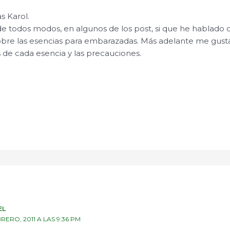
s Karol.
de todos modos, en algunos de los post, si que he hablado 
sobre las esencias para embarazadas. Más adelante me gustar
s de cada esencia y las precauciones.
EL
BRERO, 2011 A LAS 9:36 PM