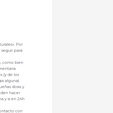
turales». Por
 seguir para
o, como bien
mentaria
 (y de los
ia alguna).
ueñas dosis y
eden hacer
a y si en 24h
contacto con