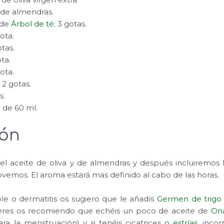
 de almendras.
 de
Árbol de té
; 3 gotas.
gota.
otas.
ota.
gota.
; 2 gotas.
s.
 de 60 ml.
ión
l aceite de oliva y de almendras y después incluiremos lo
emos. El aroma estará mas definido al cabo de las horas.
ible o dermatitis os sugiero que le añadís
Germen de trigo
jeres os recomiendo que echéis un poco de aceite de
On
ra la menstruación) y si tenéis cicatrices o
estrías
, inco