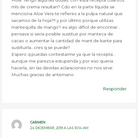
Hola. Tengo algunas dudas: con esta recepta cuantos
mls de crema resultan? Cdo en la parte líquida se
menciona Aloe Vera te refieres a la pulpa natural que
sacamos de la hoja?!! y por último porque utilizas
mantequilla de mango? es algo dificil de encontrar…
pensava si seria posible sustituir por manteca de
cacao o aumentar la cantidad de mant.de karite para
sustituirla…cres q.se puede?
Espero q.puedas contestarme ya que la recepta…
aunque me parezca estupenda y por eso queria
hacerla, sin las devidas aclaraciones no nos sirve.
Muchas gracias de antemano.
Responder
CARMEN
24 DICIEMBRE, 2019 A LAS 10:14 AM