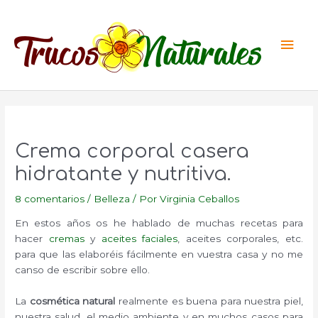
Ir
al
Men
contenido
princ
Crema corporal casera
hidratante y nutritiva.
8 comentarios
/
Belleza
/ Por
Virginia Ceballos
En estos años os he hablado de muchas recetas para
hacer
cremas
y
aceites faciales
, aceites corporales, etc.
para que las elaboréis fácilmente en vuestra casa y no me
canso de escribir sobre ello.
La
cosmética natural
realmente es buena para nuestra piel,
nuestra salud, el medio ambiente y en muchos casos para