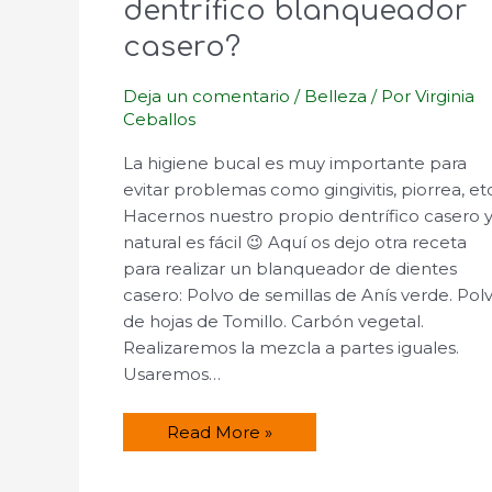
dentrífico blanqueador
casero?
Deja un comentario
/
Belleza
/ Por
Virginia
Ceballos
La higiene bucal es muy importante para
evitar problemas como gingivitis, piorrea, etc
Hacernos nuestro propio dentrífico casero 
natural es fácil 😉 Aquí os dejo otra receta
para realizar un blanqueador de dientes
casero: Polvo de semillas de Anís verde. Pol
de hojas de Tomillo. Carbón vegetal.
Realizaremos la mezcla a partes iguales.
Usaremos…
¿Cómo
Read More »
hacer
un
dentrífico