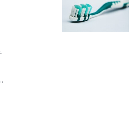
.
y
vo