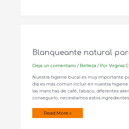
blanqueador
casero?
Blanqueante natural para
Deja un comentario
/
Belleza
/ Por
Virginia 
Nuestra higiene bucal es muy importante para 
día es más común incluir en nuestra higiene
las manchas de café, tabaco, diferentes ali
conseguirlo, necesitamos estos ingrediente
Blanqueante
Read More »
natural
para
los