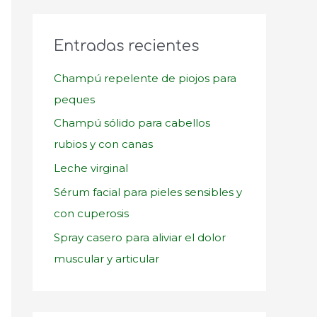
c
a
Entradas recientes
r
p
Champú repelente de piojos para
o
peques
r
Champú sólido para cabellos
:
rubios y con canas
Leche virginal
Sérum facial para pieles sensibles y
con cuperosis
Spray casero para aliviar el dolor
muscular y articular